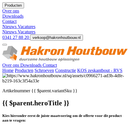
Producten
Over ons
Downloads
Contact
Nieuws
Vacatures
Nieuws
Vacatures
0341 27 88 20
verkoop@hakronhoutbouw.nl
Over ons
Downloads
Contact
Home
Producten
Schroeven
Constructie
KOS zeskantbout - RVS
Artikelnummer
{{ $parent.variantSku }}
{{ $parent.heroTitle }}
Kies hieronder eerst de juiste maatvoering om de offerte voor dit product
aan te vragen: