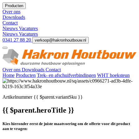
Producten
Over ons
Downloads
Contact
Nieuws
Vacatures
Nieuws
Vacatures
0341 27 88 20
verkoop@hakronhoutbouw.nl
Over ons
Downloads
Contact
Home
Producten
Trek- en afschuifverbindingen
WHT hoeksteun
Artikelnummer
{{ $parent.variantSku }}
{{ $parent.heroTitle }}
Kies hieronder eerst de juiste maatvoering om de offerte voor dit product
aan te vragen: