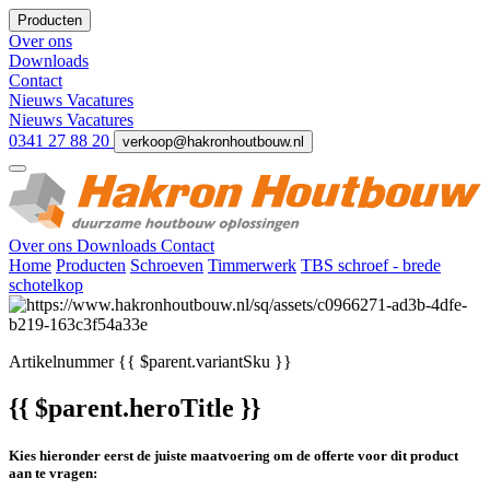
Producten
Over ons
Downloads
Contact
Nieuws
Vacatures
Nieuws
Vacatures
0341 27 88 20
verkoop@hakronhoutbouw.nl
Over ons
Downloads
Contact
Home
Producten
Schroeven
Timmerwerk
TBS schroef - brede
schotelkop
Artikelnummer
{{ $parent.variantSku }}
{{ $parent.heroTitle }}
Kies hieronder eerst de juiste maatvoering om de offerte voor dit product
aan te vragen: