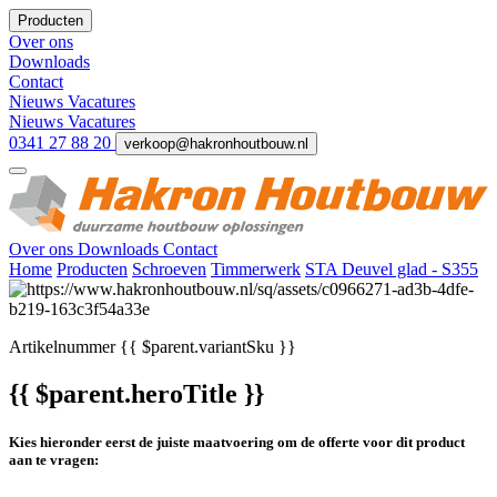
Producten
Over ons
Downloads
Contact
Nieuws
Vacatures
Nieuws
Vacatures
0341 27 88 20
verkoop@hakronhoutbouw.nl
Over ons
Downloads
Contact
Home
Producten
Schroeven
Timmerwerk
STA Deuvel glad - S355
Artikelnummer
{{ $parent.variantSku }}
{{ $parent.heroTitle }}
Kies hieronder eerst de juiste maatvoering om de offerte voor dit product
aan te vragen: