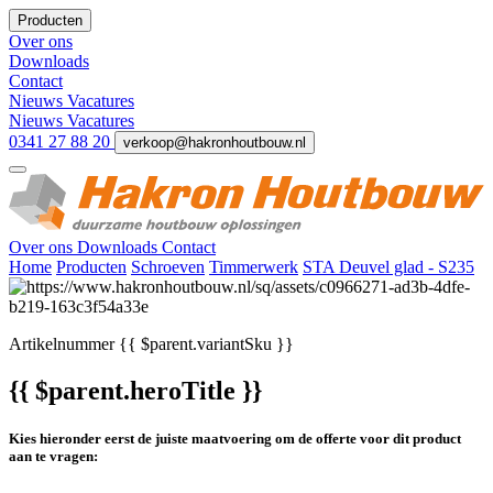
Producten
Over ons
Downloads
Contact
Nieuws
Vacatures
Nieuws
Vacatures
0341 27 88 20
verkoop@hakronhoutbouw.nl
Over ons
Downloads
Contact
Home
Producten
Schroeven
Timmerwerk
STA Deuvel glad - S235
Artikelnummer
{{ $parent.variantSku }}
{{ $parent.heroTitle }}
Kies hieronder eerst de juiste maatvoering om de offerte voor dit product
aan te vragen: