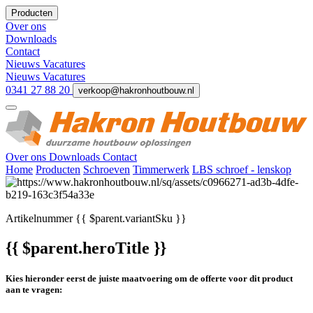
Producten
Over ons
Downloads
Contact
Nieuws
Vacatures
Nieuws
Vacatures
0341 27 88 20
verkoop@hakronhoutbouw.nl
Over ons
Downloads
Contact
Home
Producten
Schroeven
Timmerwerk
LBS schroef - lenskop
Artikelnummer
{{ $parent.variantSku }}
{{ $parent.heroTitle }}
Kies hieronder eerst de juiste maatvoering om de offerte voor dit product
aan te vragen: