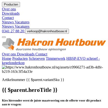
Producten
Over ons
Downloads
Contact
Nieuws
Vacatures
Nieuws
Vacatures
0341 27 88 20
verkoop@hakronhoutbouw.nl
Over ons
Downloads
Contact
Home
Producten
Schroeven
Timmerwerk
HBSP-EVO schroef -
kegelonderkop
Artikelnummer
{{ $parent.variantSku }}
{{ $parent.heroTitle }}
Kies hieronder eerst de juiste maatvoering om de offerte voor dit product
aan te vragen: