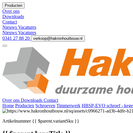
Producten
Over ons
Downloads
Contact
Nieuws
Vacatures
Nieuws
Vacatures
0341 27 88 20
verkoop@hakronhoutbouw.nl
Over ons
Downloads
Contact
Home
Producten
Schroeven
Timmerwerk
HBSP-EVO schroef - kege
Artikelnummer
{{ $parent.variantSku }}