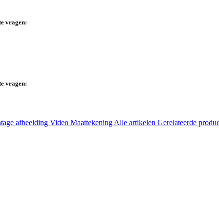
te vragen:
te vragen:
tage afbeelding
Video
Maattekening
Alle artikelen
Gerelateerde produ