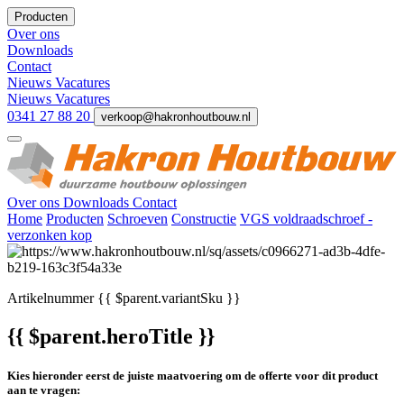
Producten
Over ons
Downloads
Contact
Nieuws
Vacatures
Nieuws
Vacatures
0341 27 88 20
verkoop@hakronhoutbouw.nl
Over ons
Downloads
Contact
Home
Producten
Schroeven
Constructie
VGS voldraadschroef -
verzonken kop
Artikelnummer
{{ $parent.variantSku }}
{{ $parent.heroTitle }}
Kies hieronder eerst de juiste maatvoering om de offerte voor dit product
aan te vragen: