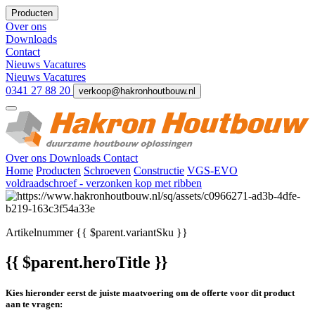
Producten
Over ons
Downloads
Contact
Nieuws
Vacatures
Nieuws
Vacatures
0341 27 88 20
verkoop@hakronhoutbouw.nl
Over ons
Downloads
Contact
Home
Producten
Schroeven
Constructie
VGS-EVO
voldraadschroef - verzonken kop met ribben
Artikelnummer
{{ $parent.variantSku }}
{{ $parent.heroTitle }}
Kies hieronder eerst de juiste maatvoering om de offerte voor dit product
aan te vragen: