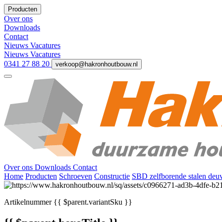
Producten
Over ons
Downloads
Contact
Nieuws
Vacatures
Nieuws
Vacatures
0341 27 88 20
verkoop@hakronhoutbouw.nl
Over ons
Downloads
Contact
Home
Producten
Schroeven
Constructie
SBD zelfborende stalen deu
Artikelnummer
{{ $parent.variantSku }}