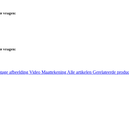
te vragen:
te vragen:
tage afbeelding
Video
Maattekening
Alle artikelen
Gerelateerde produ