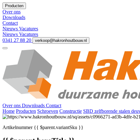
Producten
Over ons
Downloads
Contact
Nieuws
Vacatures
Nieuws
Vacatures
0341 27 88 20
verkoop@hakronhoutbouw.nl
Over ons
Downloads
Contact
Home
Producten
Schroeven
Constructie
SBD zelfborende stalen deu
Artikelnummer
{{ $parent.variantSku }}