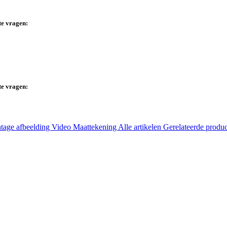
te vragen:
te vragen:
tage afbeelding
Video
Maattekening
Alle artikelen
Gerelateerde produ