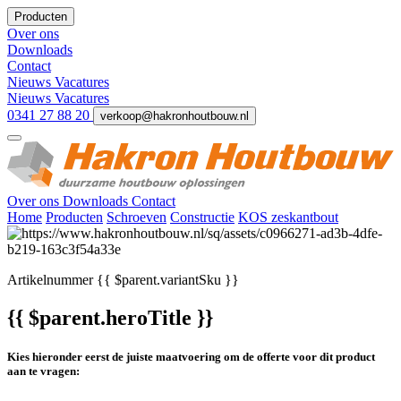
Producten
Over ons
Downloads
Contact
Nieuws
Vacatures
Nieuws
Vacatures
0341 27 88 20
verkoop@hakronhoutbouw.nl
Over ons
Downloads
Contact
Home
Producten
Schroeven
Constructie
KOS zeskantbout
Artikelnummer
{{ $parent.variantSku }}
{{ $parent.heroTitle }}
Kies hieronder eerst de juiste maatvoering om de offerte voor dit product
aan te vragen: