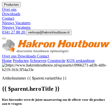
Producten
Over ons
Downloads
Contact
Nieuws
Vacatures
Nieuws
Vacatures
0341 27 88 20
verkoop@hakronhoutbouw.nl
Over ons
Downloads
Contact
Home
Producten
Schroeven
Constructie
KOS zeskantbout
Artikelnummer
{{ $parent.variantSku }}
{{ $parent.heroTitle }}
Kies hieronder eerst de juiste maatvoering om de offerte voor dit product
aan te vragen: