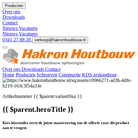
Producten
Over ons
Downloads
Contact
Nieuws
Vacatures
Nieuws
Vacatures
0341 27 88 20
verkoop@hakronhoutbouw.nl
Over ons
Downloads
Contact
Home
Producten
Schroeven
Constructie
KOS zeskantbout
Artikelnummer
{{ $parent.variantSku }}
{{ $parent.heroTitle }}
Kies hieronder eerst de juiste maatvoering om de offerte voor dit product
aan te vragen: