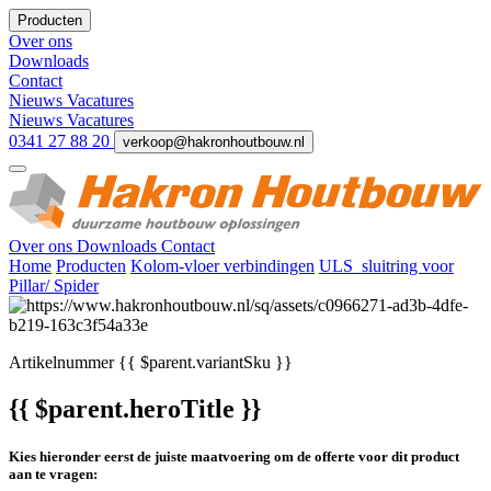
Producten
Over ons
Downloads
Contact
Nieuws
Vacatures
Nieuws
Vacatures
0341 27 88 20
verkoop@hakronhoutbouw.nl
Over ons
Downloads
Contact
Home
Producten
Kolom-vloer verbindingen
ULS_sluitring voor
Pillar/ Spider
Artikelnummer
{{ $parent.variantSku }}
{{ $parent.heroTitle }}
Kies hieronder eerst de juiste maatvoering om de offerte voor dit product
aan te vragen: