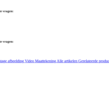
te vragen:
te vragen:
tage afbeelding
Video
Maattekening
Alle artikelen
Gerelateerde produ