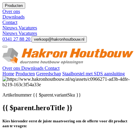
Producten
Over ons
Downloads
Contact
Nieuws
Vacatures
Nieuws
Vacatures
0341 27 88 20
verkoop@hakronhoutbouw.nl
Over ons
Downloads
Contact
Home
Producten
Gereedschap
Staalborstel met SDS aansluiting
Artikelnummer
{{ $parent.variantSku }}
{{ $parent.heroTitle }}
Kies hieronder eerst de juiste maatvoering om de offerte voor dit product
aan te vragen: