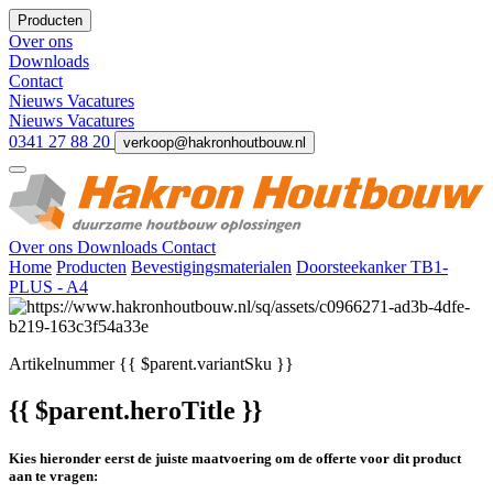
Producten
Over ons
Downloads
Contact
Nieuws
Vacatures
Nieuws
Vacatures
0341 27 88 20
verkoop@hakronhoutbouw.nl
Over ons
Downloads
Contact
Home
Producten
Bevestigingsmaterialen
Doorsteekanker TB1-
PLUS - A4
Artikelnummer
{{ $parent.variantSku }}
{{ $parent.heroTitle }}
Kies hieronder eerst de juiste maatvoering om de offerte voor dit product
aan te vragen: