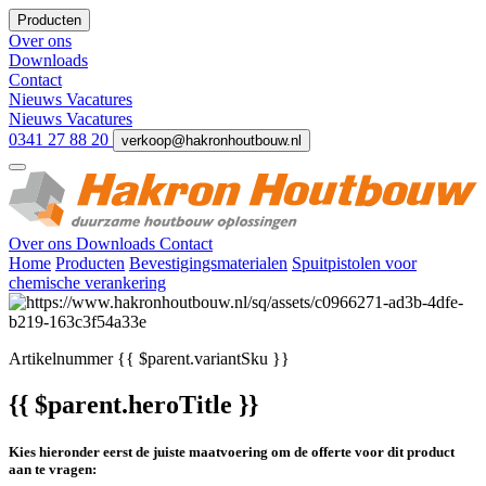
Producten
Over ons
Downloads
Contact
Nieuws
Vacatures
Nieuws
Vacatures
0341 27 88 20
verkoop@hakronhoutbouw.nl
Over ons
Downloads
Contact
Home
Producten
Bevestigingsmaterialen
Spuitpistolen voor
chemische verankering
Artikelnummer
{{ $parent.variantSku }}
{{ $parent.heroTitle }}
Kies hieronder eerst de juiste maatvoering om de offerte voor dit product
aan te vragen: