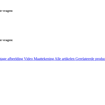
te vragen:
te vragen:
tage afbeelding
Video
Maattekening
Alle artikelen
Gerelateerde produ