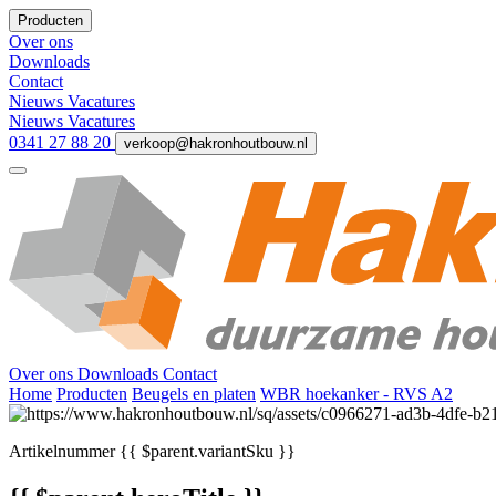
Producten
Over ons
Downloads
Contact
Nieuws
Vacatures
Nieuws
Vacatures
0341 27 88 20
verkoop@hakronhoutbouw.nl
Over ons
Downloads
Contact
Home
Producten
Beugels en platen
WBR hoekanker - RVS A2
Artikelnummer
{{ $parent.variantSku }}