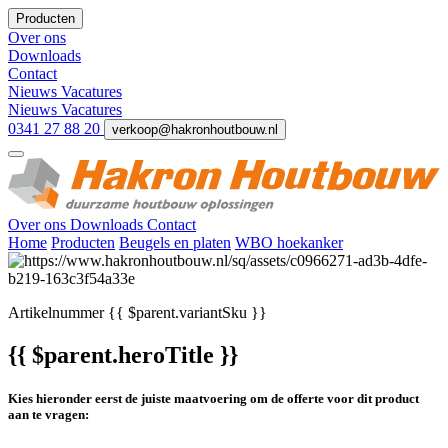
Producten
Over ons
Downloads
Contact
Nieuws
Vacatures
Nieuws
Vacatures
0341 27 88 20
verkoop@hakronhoutbouw.nl
Over ons
Downloads
Contact
Home
Producten
Beugels en platen
WBO hoekanker
Artikelnummer
{{ $parent.variantSku }}
{{ $parent.heroTitle }}
Kies hieronder eerst de juiste maatvoering om de offerte voor dit product
aan te vragen: