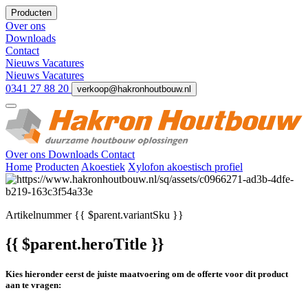
Producten
Over ons
Downloads
Contact
Nieuws
Vacatures
Nieuws
Vacatures
0341 27 88 20
verkoop@hakronhoutbouw.nl
Over ons
Downloads
Contact
Home
Producten
Akoestiek
Xylofon akoestisch profiel
Artikelnummer
{{ $parent.variantSku }}
{{ $parent.heroTitle }}
Kies hieronder eerst de juiste maatvoering om de offerte voor dit product
aan te vragen: