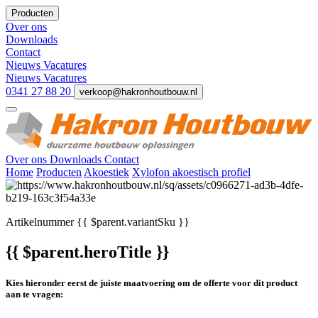
Producten
Over ons
Downloads
Contact
Nieuws
Vacatures
Nieuws
Vacatures
0341 27 88 20
verkoop@hakronhoutbouw.nl
Over ons
Downloads
Contact
Home
Producten
Akoestiek
Xylofon akoestisch profiel
Artikelnummer
{{ $parent.variantSku }}
{{ $parent.heroTitle }}
Kies hieronder eerst de juiste maatvoering om de offerte voor dit product
aan te vragen: