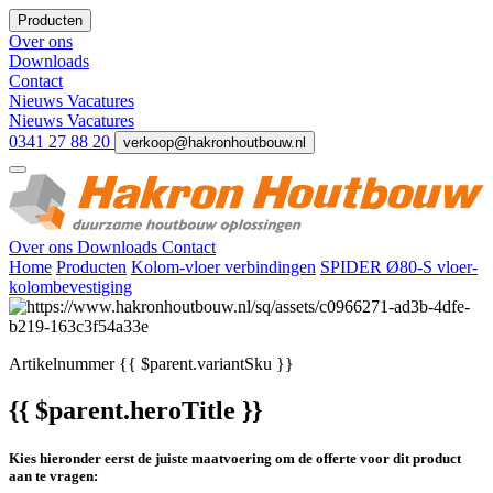
Producten
Over ons
Downloads
Contact
Nieuws
Vacatures
Nieuws
Vacatures
0341 27 88 20
verkoop@hakronhoutbouw.nl
Over ons
Downloads
Contact
Home
Producten
Kolom-vloer verbindingen
SPIDER Ø80-S vloer-
kolombevestiging
Artikelnummer
{{ $parent.variantSku }}
{{ $parent.heroTitle }}
Kies hieronder eerst de juiste maatvoering om de offerte voor dit product
aan te vragen: