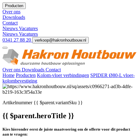
Producten
Over ons
Downloads
Contact
Nieuws
Vacatures
Nieuws
Vacatures
0341 27 88 20
verkoop@hakronhoutbouw.nl
Over ons
Downloads
Contact
Home
Producten
Kolom-vloer verbindingen
SPIDER Ø80-L vloer-
kolombevestiging
Artikelnummer
{{ $parent.variantSku }}
{{ $parent.heroTitle }}
Kies hieronder eerst de juiste maatvoering om de offerte voor dit product
aan te vragen: