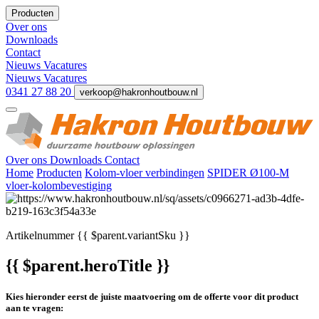
Producten
Over ons
Downloads
Contact
Nieuws
Vacatures
Nieuws
Vacatures
0341 27 88 20
verkoop@hakronhoutbouw.nl
Over ons
Downloads
Contact
Home
Producten
Kolom-vloer verbindingen
SPIDER Ø100-M
vloer-kolombevestiging
Artikelnummer
{{ $parent.variantSku }}
{{ $parent.heroTitle }}
Kies hieronder eerst de juiste maatvoering om de offerte voor dit product
aan te vragen: