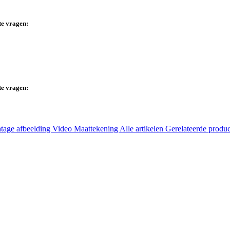
te vragen:
te vragen:
tage afbeelding
Video
Maattekening
Alle artikelen
Gerelateerde produ