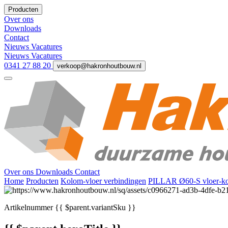
Producten
Over ons
Downloads
Contact
Nieuws
Vacatures
Nieuws
Vacatures
0341 27 88 20
verkoop@hakronhoutbouw.nl
Over ons
Downloads
Contact
Home
Producten
Kolom-vloer verbindingen
PILLAR Ø60-S vloer-ko
Artikelnummer
{{ $parent.variantSku }}