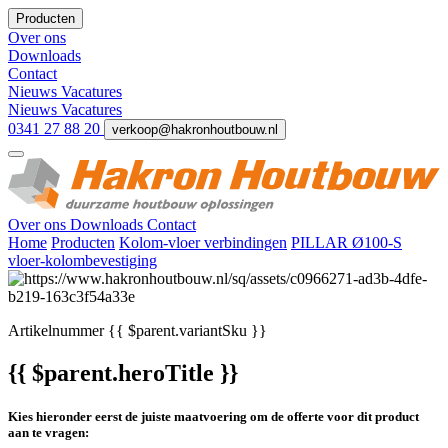
Producten
Over ons
Downloads
Contact
Nieuws
Vacatures
Nieuws
Vacatures
0341 27 88 20
verkoop@hakronhoutbouw.nl
Over ons
Downloads
Contact
Home
Producten
Kolom-vloer verbindingen
PILLAR Ø100-S
vloer-kolombevestiging
Artikelnummer
{{ $parent.variantSku }}
{{ $parent.heroTitle }}
Kies hieronder eerst de juiste maatvoering om de offerte voor dit product
aan te vragen: