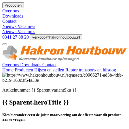
Producten
Over ons
Downloads
Contact
Nieuws
Vacatures
Nieuws
Vacatures
0341 27 88 20
verkoop@hakronhoutbouw.nl
Over ons
Downloads
Contact
Home
Producten
Hijsen en stellen
Raptor transport- en hijsoog
Artikelnummer
{{ $parent.variantSku }}
{{ $parent.heroTitle }}
Kies hieronder eerst de juiste maatvoering om de offerte voor dit product
aan te vragen: