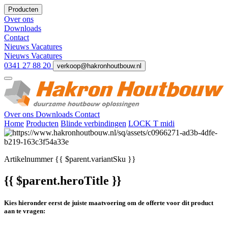
Producten
Over ons
Downloads
Contact
Nieuws
Vacatures
Nieuws
Vacatures
0341 27 88 20
verkoop@hakronhoutbouw.nl
Over ons
Downloads
Contact
Home
Producten
Blinde verbindingen
LOCK T midi
Artikelnummer
{{ $parent.variantSku }}
{{ $parent.heroTitle }}
Kies hieronder eerst de juiste maatvoering om de offerte voor dit product
aan te vragen: