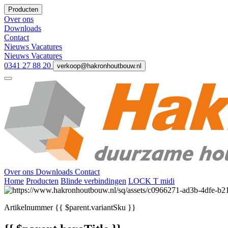
Producten
Over ons
Downloads
Contact
Nieuws
Vacatures
Nieuws
Vacatures
0341 27 88 20
verkoop@hakronhoutbouw.nl
Over ons
Downloads
Contact
Home
Producten
Blinde verbindingen
LOCK T midi
Artikelnummer
{{ $parent.variantSku }}