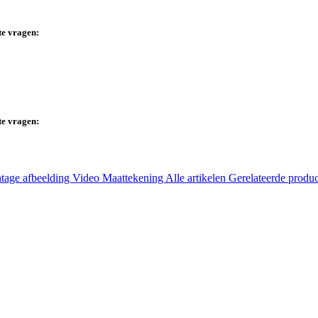
te vragen:
te vragen:
tage afbeelding
Video
Maattekening
Alle artikelen
Gerelateerde produ