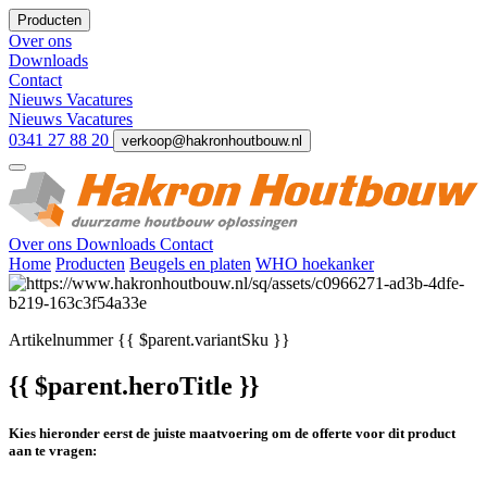
Producten
Over ons
Downloads
Contact
Nieuws
Vacatures
Nieuws
Vacatures
0341 27 88 20
verkoop@hakronhoutbouw.nl
Over ons
Downloads
Contact
Home
Producten
Beugels en platen
WHO hoekanker
Artikelnummer
{{ $parent.variantSku }}
{{ $parent.heroTitle }}
Kies hieronder eerst de juiste maatvoering om de offerte voor dit product
aan te vragen: